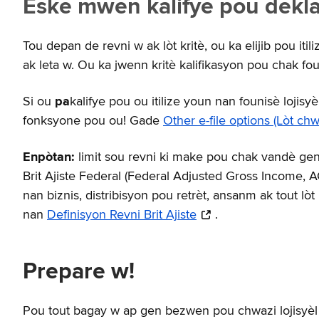
Èske mwen kalifye pou deklar
Tou depan de revni w ak lòt kritè, ou ka elijib pou itil
ak leta w. Ou ka jwenn kritè kalifikasyon pou chak foun
Si ou
pa
kalifye pou ou itilize youn nan founisè lojis
fonksyone pou ou! Gade
Other e-file options (Lòt c
Enpòtan:
limit sou revni ki make pou chak vandè gen 
Brit Ajiste Federal (Federal Adjusted Gross Income, AGI
nan biznis, distribisyon pou retrèt, ansanm ak tout lò
nan
Definisyon Revni Brit Ajiste
.
Prepare w!
Pou tout bagay w ap gen bezwen pou chwazi lojisyèl k