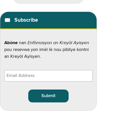
Subscribe
Enfòmasyon an Kreyòl Ayisyen
Abòne
nan
pou resevwa yon imèl lè nou pibliye kontni
an Kreyòl Ayisyen.
Enter
email
address