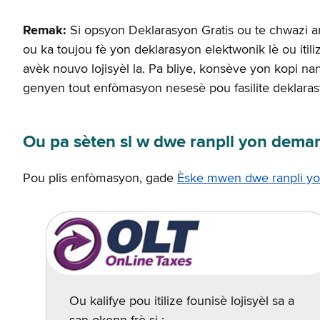
Remak:
Si opsyon Deklarasyon Gratis ou te chwazi ane
ou ka toujou fè yon deklarasyon elektwonik lè ou iti
avèk nouvo lojisyèl la. Pa bliye, konsève yon kopi n
genyen tout enfòmasyon nesesè pou fasilite deklaras
Ou pa sèten si w dwe ranpli yon dema
Pou plis enfòmasyon, gade
Èske mwen dwe ranpli yo
Ou kalifye pou itilize founisè lojisyèl sa a