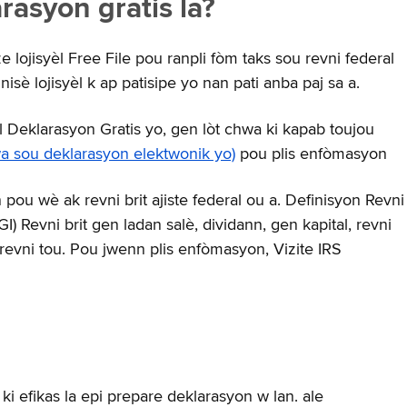
asyon gratis la?
ize lojisyèl Free File pou ranpli fòm taks sou revni federal
isè lojisyèl k ap patisipe yo nan pati anba paj sa a.
yèl Deklarasyon Gratis yo, gen lòt chwa ki kapab toujou
hwa sou deklarasyon elektwonik yo)
pou plis enfòmasyon
pou wè ak revni brit ajiste federal ou a. Definisyon Revni
) Revni brit gen ladan salè, dividann, gen kapital, revni
t revni tou. Pou jwenn plis enfòmasyon, Vizite IRS
i efikas la epi prepare deklarasyon w lan. ale