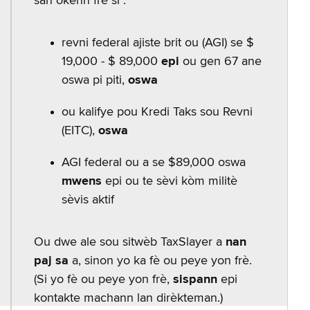
san okenn frè si :
revni federal ajiste brit ou (AGI) se $
19,000 - $ 89,000
epi
ou gen 67 ane
oswa pi piti,
oswa
ou kalifye pou Kredi Taks sou Revni
(EITC),
oswa
AGI federal ou a se $89,000 oswa
mwens
epi ou te sèvi kòm militè
sèvis aktif
Ou dwe ale sou sitwèb TaxSlayer a
nan
paj sa
a, sinon yo ka fè ou peye yon frè.
(Si yo fè ou peye yon frè,
sispann
epi
kontakte machann lan dirèkteman.)