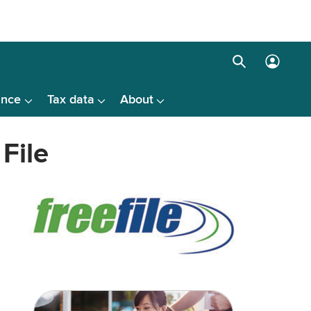
Search
Log
box
in
ance
Tax data
About
menu
File