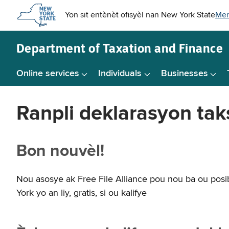
Skip to
main
content
Department of
Taxation and Finance
Online services
Individuals
Businesses
Ranpli deklarasyon taks
Bon nouvèl!
Nou asosye ak Free File Alliance pou nou ba ou posib
York yo an liy, gratis, si ou kalifye