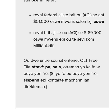
san okenn frè si :
revni federal ajiste brit ou (AGI) se ant
$51,000 oswa mwens selon laj,
oswa
revni brit ajiste ou (AGI) se $ 89,000
oswa mwens epi ou te sèvi kòm
Militè Aktif.
Ou dwe antre sou sit entènèt OLT Free
File
atravè paj sa a
, otreman yo ka fè w
peye yon frè. (Si yo fè ou peye yon frè,
sispann
epi kontakte machann lan
dirèkteman.)