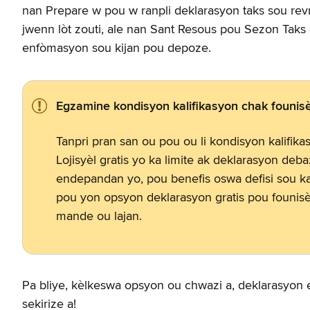
nan Prepare w pou w ranpli deklarasyon taks sou revni
jwenn lòt zouti, ale nan Sant Resous pou Sezon Taks 
enfòmasyon sou kijan pou depoze.
Egzamine kondisyon kalifikasyon chak founisè
Tanpri pran san ou pou ou li kondisyon kalifika
Lojisyèl gratis yo ka limite ak deklarasyon deb
endepandan yo, pou benefis oswa defisi sou kap
pou yon opsyon deklarasyon gratis pou founisè l
mande ou lajan.
Pa bliye, kèlkeswa opsyon ou chwazi a, deklarasyon elek
sekirize a!