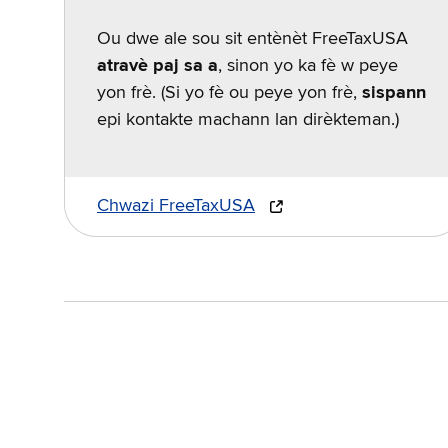
Ou dwe ale sou sit entènèt FreeTaxUSA
atravè paj sa a
, sinon yo ka fè w peye
yon frè. (Si yo fè ou peye yon frè,
sispann
epi kontakte machann lan dirèkteman.)
Chwazi FreeTaxUSA