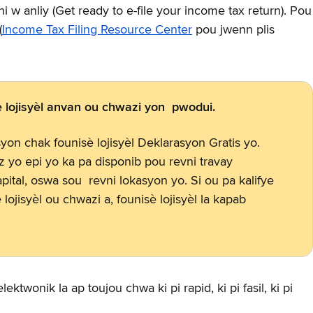
 w anliy (Get ready to e-file your income tax return). Pou
(
Income Tax Filing Resource Center
pou jwenn plis
 lojisyèl anvan ou chwazi yon pwodui.
syon chak founisè lojisyèl Deklarasyon Gratis yo.
az yo epi yo ka pa disponib pou revni travay
ital, oswa sou revni lokasyon yo. Si ou pa kalifye
ojisyèl ou chwazi a, founisè lojisyèl la kapab
twonik la ap toujou chwa ki pi rapid, ki pi fasil, ki pi