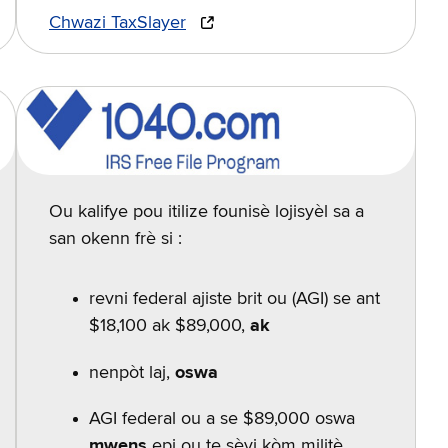
Chwazi TaxSlayer
Ou kalifye pou itilize founisè lojisyèl sa a
san okenn frè si :
revni federal ajiste brit ou (AGI) se ant
$18,100 ak $89,000,
ak
nenpòt laj,
oswa
AGI federal ou a se $89,000 oswa
mwens
epi ou te sèvi kòm militè