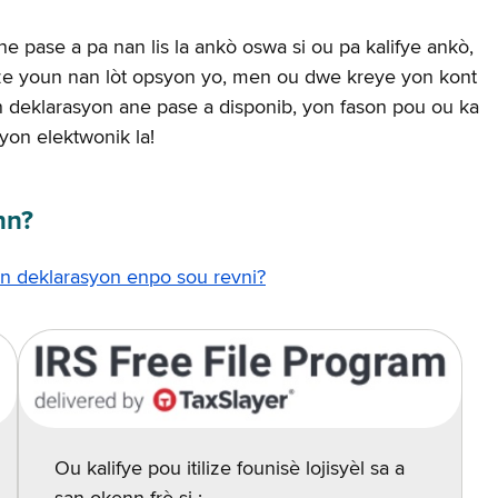
 pase a pa nan lis la ankò oswa si ou pa kalifye ankò,
lize youn nan lòt opsyon yo, men ou dwe kreye yon kont
an deklarasyon ane pase a disponib, yon fason pou ou ka
yon elektwonik la!
nn?
n deklarasyon enpo sou revni?
Ou kalifye pou itilize founisè lojisyèl sa a