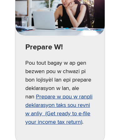
Prepare W!
Pou tout bagay w ap gen
bezwen pou w chwazi pi
bon lojisyèl lan epi prepare
deklarasyon w lan, ale
nan
Prepare w pou w ranpli
deklarasyon taks sou revni
w anliy (Get ready to e-file
your income tax return)
.