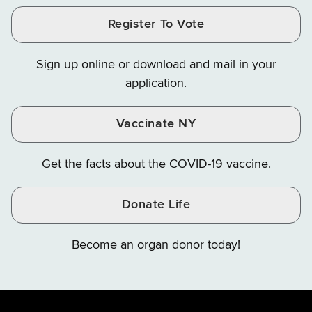
and
and
and
Finance
LinkedIn
Facebook
Register To Vote
Finance
Finance
Finance
on
on
on
Sign up online or download and mail in your
Instagram
X
YouTube
application.
Vaccinate NY
Get the facts about the COVID-19 vaccine.
Donate Life
Become an organ donor today!