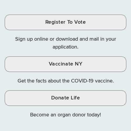
of
of
of
Tax
Finance
Finance
Tax
Tax
Tax
and
on
on
and
and
and
Finance
LinkedIn
Facebook
Register To Vote
Finance
Finance
Finance
on
on
on
Sign up online or download and mail in your
Instagram
X
YouTube
application.
Vaccinate NY
Get the facts about the COVID-19 vaccine.
Donate Life
Become an organ donor today!