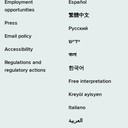
Employment
Español
opportunities
繁體中文
Press
Русский
Email policy
יידיש
Accessibility
বাংলা
Regulations and
한국어
regulatory actions
Free interpretation
Kreyòl ayisyen
Italiano
العربية