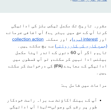
مقررہ تاریخ تک مکمل ٹیکس بلز کی ادائیگی
کرنا آپ کے حق میں بہتر ہے؛ آپ اضافی جرمانے
اور
interest (سود)
، اور ممکنہ
collection action
(جمع کاری کی کارروائی)
سے بچ سکتے ہیں۔
تاہم، اگر آپ 60 دنوں کے اندر اپنا مکمل
بیلنس ادا نہیں کر سکتے، تو آپ قسطوں میں
ادائیگی کے معاہدے (IPA) کی درخواست کر سکتے
ہیں۔
مراعات میں شامل ہے:
آپ کے بینک اکاؤنٹ سے براہ راست خودکار
طور پر رقم کی وصولی—لہذا آپ ادائیگی