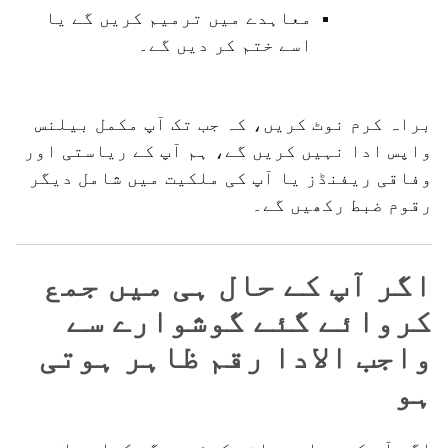
معاہدے میں ترمیم کریں گے یا
اسے ختم کر دیں گے۔
براہ کرم نوٹ کریں، کہ جب تک آپ مکمل بیلنس
واپس ادا نہیں کریں گے، ہم آپ کے ریاستی اور
وفاقی ریفنڈز یا آپ کی ملکیت میں شامل دیگر
رقوم ضبط رکھیں گے۔
اگر آپ کے حال ہی میں جمع
کروائے گئے گوشوارے سے
واجب الادا رقم ظاہر ہوتی
ہو