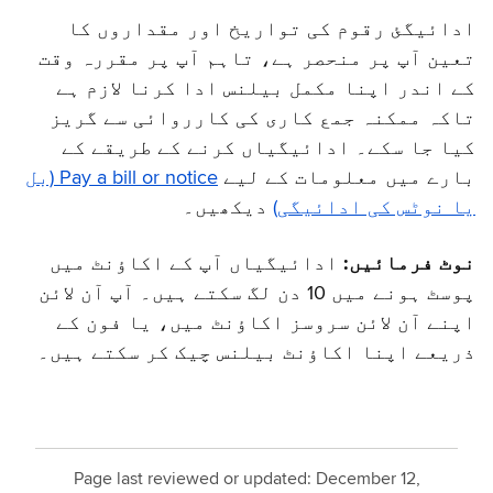
ادائیگئ رقوم کی تواریخ اور مقداروں کا
تعین آپ پر منحصر ہے، تاہم آپ پر مقررہ وقت
کے اندر اپنا مکمل بیلنس ادا کرنا لازم ہے
تاکہ ممکنہ جمع کاری کی کارروائی سے گریز
کیا جا سکے۔ ادائیگیاں کرنے کے طریقے کے
بارے میں معلومات کے لیے
Pay a bill or notice (بل
یا نوٹس کی ادائیگی)
دیکھیں۔
نوٹ فرمائیں:
ادائیگیاں آپ کے اکاؤنٹ میں
پوسٹ ہونے میں 10 دن لگ سکتے ہیں۔ آپ آن لائن
اپنے آن لائن سروسز اکاؤنٹ میں، یا فون کے
ذریعے اپنا اکاؤنٹ بیلنس چیک کر سکتے ہیں۔
Page last reviewed or updated:
December 12,