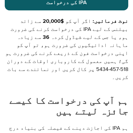
IPA کی درخواست
نوٹ فرمائیں:
اگر آپ کو
$20,000
سے زائد
بیلنس کے لیے IPA کی درخواست کرنے کی ضرورت
ہو، یا جس کے لیے شیڈول کردہ
36
سے زیادہ
ماہانہ ادائیگیوں کی ضرورت ہو، تو آپ کو
اپنی درخواست فون کے ذریعے کرنے کی ضرورت ہو
گی؛ ہمیں معمول کے کاروباری اوقات کے دوران
518-457-5434 پر کال کریں اور نمائندے سے بات
کریں۔
ہم آپ کی درخواست کا کیسے
جائزہ لیتے ہیں
ہم IPA کی اجازت دینے کے فیصلہ کی بنیاد درج