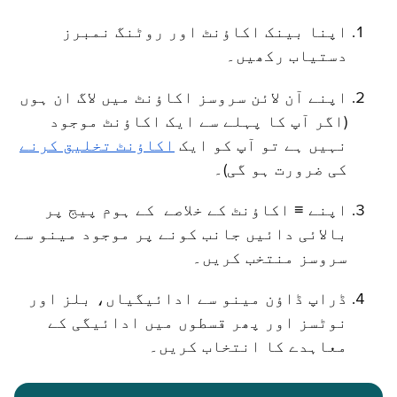
اپنا بینک اکاؤنٹ اور روٹنگ نمبرز
دستیاب رکھیں۔
اپنے آن لائن سروسز اکاؤنٹ میں لاگ ان ہوں
(اگر آپ کا پہلے سے ایک اکاؤنٹ موجود
نہیں ہے تو آپ کو ایک
اکاؤنٹ تخلیق کرنے
کی ضرورت ہو گی)۔
اپنے ≡ اکاؤنٹ کے خلاصے کے ہوم پیج پر
بالائی دائیں جانب کونے پر موجود مینو سے
سروسز منتخب کریں۔
ڈراپ ڈاؤن مینو سے ادائیگیاں، بلز اور
نوٹسز اور پھر قسطوں میں ادائیگی کے
معاہدے کا انتخاب کریں۔