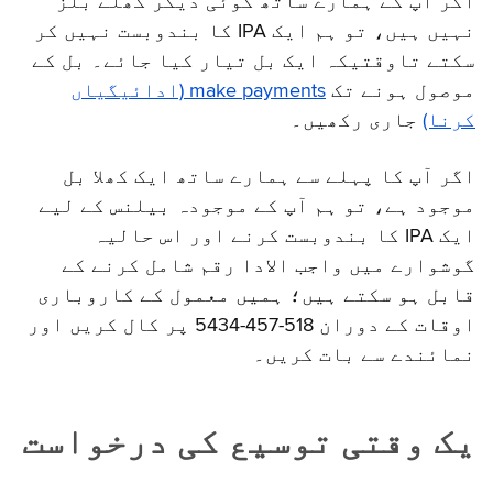
اگر آپ کے ہمارے ساتھ کوئی دیگر کھلے بلز
نہیں ہیں، تو ہم ایک IPA کا بندوبست نہیں کر
سکتے تاوقتیکہ ایک بل تیار کیا جائے۔ بل کے
موصول ہونے تک
make payments (ادائیگیاں
کرنا)
جاری رکھیں۔
اگر آپ کا پہلے سے ہمارے ساتھ ایک کھلا بل
موجود ہے، تو ہم آپ کے موجودہ بیلنس کے لیے
ایک IPA کا بندوبست کرنے اور اس حالیہ
گوشوارے میں واجب الادا رقم شامل کرنے کے
قابل ہو سکتے ہیں؛ ہمیں معمول کے کاروباری
اوقات کے دوران 518-457-5434 پر کال کریں اور
نمائندے سے بات کریں۔
یک وقتی توسیع کی درخواست