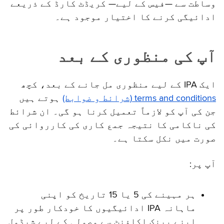
وساطت سے —فیس کے لیے— کریڈٹ کارڈ کے ذریعے
ادائیگی کرنے کا اختیار موجود ہے۔
آپ کی منظوری کے بعد
ایک IPA کے لیے منظوری مل جانے کے بعد، کچھ
terms and conditions (شرائط و ضوابط)
ہوتے ہیں
جن کی آپ کو لازماً تعمیل کرنا ہو گی۔ ان شرائط
کی ناکامی کا نتیجہ جمع کاری کی کارروائی کی
صورت میں نکل سکتا ہے۔
آپ پر:
ہر مہینے کی 5 یا 15 تاریخ کو اپنی
ماہانہ IPA ادائیگیوں کا خودکار طور پر
اپنے بینک اکاؤنٹ سے وصولی کے لیے شیڈول