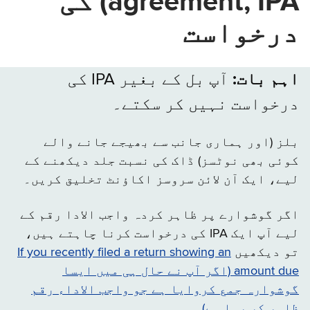
agreement, IPA) کی
درخواست
اہم بات:
آپ بل کے بغیر IPA کی
درخواست نہیں کر سکتے۔
بلز (اور ہماری جانب سے بھیجے جانے والے
کوئی بھی نوٹسز) ڈاک کی نسبت جلد دیکھنے کے
لیے، ایک آن لائن سروسز اکاؤنٹ تخلیق کریں۔
اگر گوشوارے پر ظاہر کردہ واجب الادا رقم کے
لیے آپ ایک IPA کی درخواست کرنا چاہتے ہیں،
تو دیکھیں
If you recently filed a return showing an
amount due (اگر آپ نے حال ہی میں ایسا
گوشوارہ جمع کروایا ہے جو واجب الاداء رقم
ظاہر کر رہا ہے)
۔