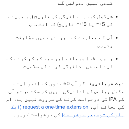
کبھی نہیں بھولیں گے
شیڈول کردہ ادائیگی کی تاریخ (ہر مہینے
ویں
ویں
کی 5
یا 15
تاریخ) کا انتخاب
آپ کے معاہدے کے دورانیے میں مطابقت
پذیری
واجب الادا جرمانے اور سود کو کم کرنے کے
لیے اضافی ادائیگی کرنے کی صلاحیت
نوٹ فرمائیں:
اگر آپ 60 دنوں کے اندر اپنے
مکمل بیلنس کی ادائیگی نہیں کر سکتے، تو آپ
کو IPA کی درخواست کرنے کی ضرورت نہیں ہے، اس
کی بجائے آپ،
request a one-time extension (ایک
بار کی توسیعی درخواست)
کی درخواست کریں۔