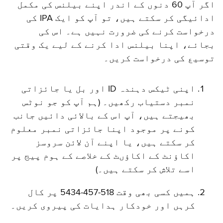
اگر آپ 60 دنوں کے اندر اپنے بیلنس کی مکمل
ادائیگی کر سکتے ہیں، تو آپ کو ایک IPA کی
درخواست کرنے کی ضرورت نہیں ہے۔ اس کی
بجائے، اپنا بیلنس ادا کرنے کے لیے یک وقتی
توسیع کی درخواست کریں۔
اپنی ٹیکس دہندہ ID اور بل یا جائزاتی
نمبر دستیاب رکھیں۔ (ہم آپ کو جو نوٹس
بھیجتے ہیں، آپ اس کے بالائی دائیں جانب
کونے پر موجود اپنا جائزاتی نمبر معلوم
کر سکتے ہیں، یا اپنے آن لائن سروسز
اکاؤنٹ کے اکاؤںٹ کے خلاصے کے ہوم پیج پر
اسے تلاش کر سکتے ہیں۔)
ہمیں کسی بھی وقت 518-457-5434 پر کال
کرہں اور خودکار ہدایات کی پیروی کریں۔