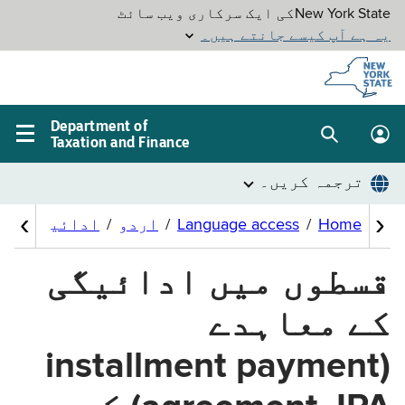
Skip to
main
content
Department of
Taxation and Finance
Search
Lo
Main
box
in
navigation
me
menu
قسطوں میں ادائیگی
کے معاہدے
(installment payment