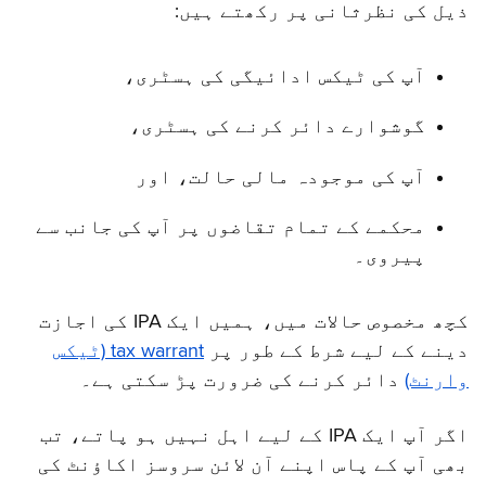
ذیل کی نظرثانی پر رکھتے ہیں:
آپ کی ٹیکس ادائیگی کی ہسٹری،
گوشوارے دائر کرنے کی ہسٹری،
آپ کی موجودہ مالی حالت، اور
محکمے کے تمام تقاضوں پر آپ کی جانب سے
پیروی۔
کچھ مخصوص حالات میں، ہمیں ایک IPA کی اجازت
دینے کے لیے شرط کے طور پر
tax warrant (ٹیکس
وارنٹ)
دائر کرنے کی ضرورت پڑ سکتی ہے۔
اگر آپ ایک IPA کے لیے اہل نہیں ہو پاتے، تب
بھی آپ کے پاس اپنے آن لائن سروسز اکاؤنٹ کی