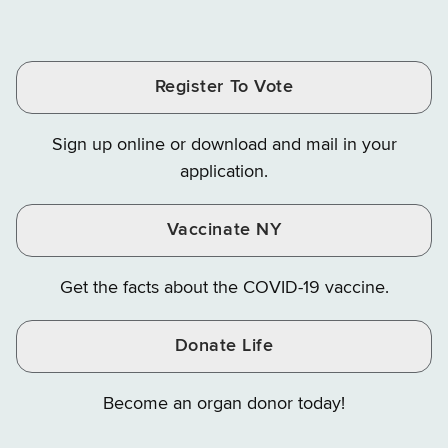
of
of
of
Tax
Finance
Finance
Tax
Tax
Tax
and
on
on
and
and
and
Finance
LinkedIn
Facebook
Register To Vote
Finance
Finance
Finance
on
on
on
Sign up online or download and mail in your
Instagram
X
YouTube
application.
Vaccinate NY
Get the facts about the COVID-19 vaccine.
Donate Life
Become an organ donor today!