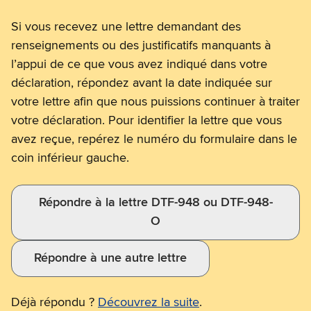
des
Si vous recevez une lettre demandant des
renseignements
renseignements ou des justificatifs manquants à
l’appui de ce que vous avez indiqué dans votre
supplémentaires
déclaration, répondez avant la date indiquée sur
votre lettre afin que nous puissions continuer à traiter
votre déclaration. Pour identifier la lettre que vous
avez reçue, repérez le numéro du formulaire dans le
coin inférieur gauche.
Répondre à la lettre DTF-948 ou DTF-948-
O
Répondre à une autre lettre
Déjà répondu ?
Découvrez la suite
.