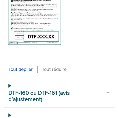
Comment
répondre
à
DTF-160 ou DTF-161 (avis
d’ajustement)
une
autre