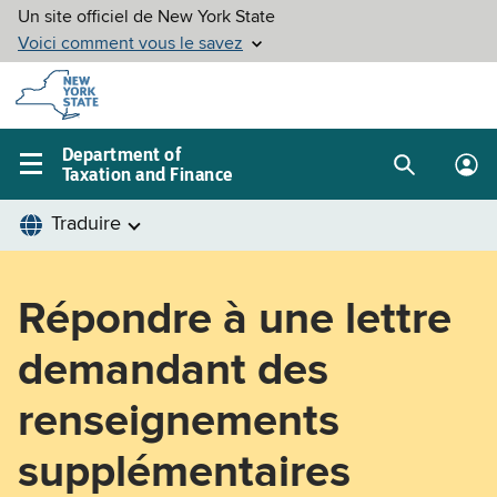
Skip to
main
content
Department of
Taxation and Finance
Search
Lo
Main
box
in
navigation
me
menu
Répondre
Répondre à une lettre
à
demandant des
une
renseignements
lettre
supplémentaires
demandant