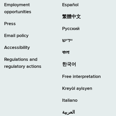
Employment
Español
opportunities
繁體中文
Press
Русский
Email policy
יידיש
Accessibility
বাংলা
Regulations and
한국어
regulatory actions
Free interpretation
Kreyòl ayisyen
Italiano
العربية