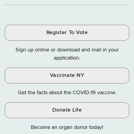
Department
Department
Departme
of
and
and
of
of
of
Tax
Finance
Finance
Tax
Tax
Tax
and
on
on
and
and
and
Finance
LinkedIn
Facebook
Register To Vote
Finance
Finance
Finance
on
on
on
Sign up online or download and mail in your
Instagram
X
YouTube
application.
Vaccinate NY
Get the facts about the COVID-19 vaccine.
Donate Life
Become an organ donor today!