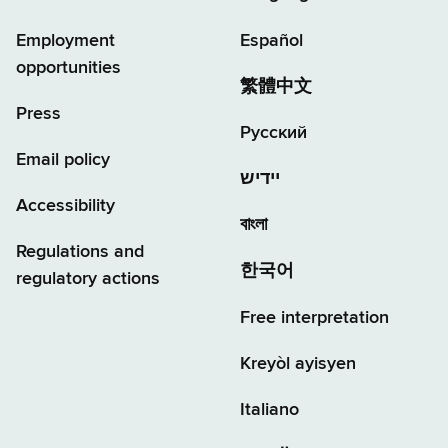
Employment
Español
opportunities
繁體中文
Press
Русский
Email policy
יידיש
Accessibility
বাংলা
Regulations and
한국어
regulatory actions
Free interpretation
Kreyòl ayisyen
Italiano