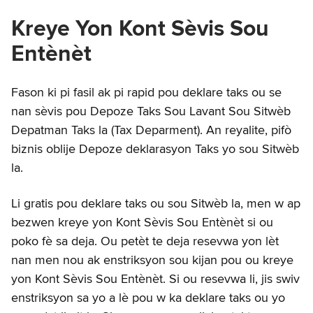
Kreye Yon Kont Sèvis Sou
Entènèt
Fason ki pi fasil ak pi rapid pou deklare taks ou se
nan sèvis pou Depoze Taks Sou Lavant Sou Sitwèb
Depatman Taks la (Tax Deparment). An reyalite, pifò
biznis oblije Depoze deklarasyon Taks yo sou Sitwèb
la.
Li gratis pou deklare taks ou sou Sitwèb la, men w ap
bezwen kreye yon Kont Sèvis Sou Entènèt si ou
poko fè sa deja. Ou petèt te deja resevwa yon lèt
nan men nou ak enstriksyon sou kijan pou ou kreye
yon Kont Sèvis Sou Entènèt. Si ou resevwa li, jis swiv
enstriksyon sa yo a lè pou w ka deklare taks ou yo