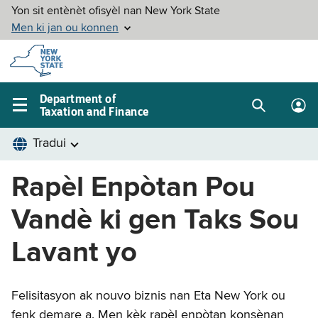
Skip to
main
content
Department of
Taxation and Finance
Search
Lo
Main
box
in
navigation
me
menu
Rapèl Enpòtan Pou
Vandè ki gen Taks Sou
Lavant yo
Felisitasyon ak nouvo biznis nan Eta New York ou
fenk demare a. Men kèk rapèl enpòtan konsènan