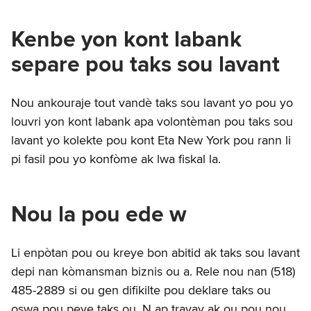
Kenbe yon kont labank
separe pou taks sou lavant
Nou ankouraje tout vandè taks sou lavant yo pou yo
louvri yon kont labank apa volontèman pou taks sou
lavant yo kolekte pou kont Eta New York pou rann li
pi fasil pou yo konfòme ak lwa fiskal la.
Nou la pou ede w
Li enpòtan pou ou kreye bon abitid ak taks sou lavant
depi nan kòmansman biznis ou a. Rele nou nan (518)
485-2889 si ou gen difikilte pou deklare taks ou
oswa pou peye taks ou. N ap travay ak ou pou nou