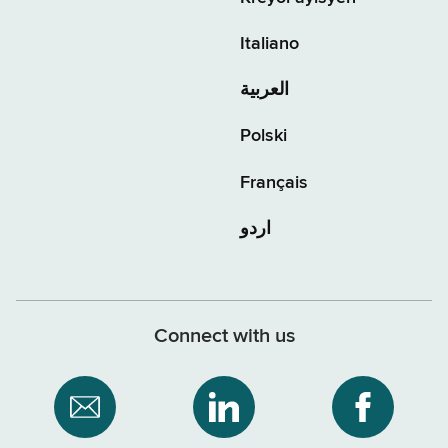
Italiano
العربية
Polski
Français
اردو
Connect with us
Subscribe
NYS
NYS