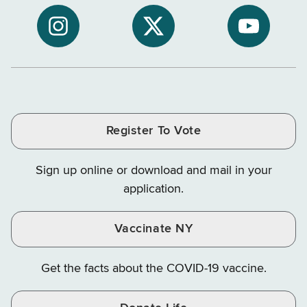
to
Department
Departme
NYS
of
of
NYS
NYS
NYS
Department
Tax
Tax
Department
Department
Departme
of
and
and
of
of
of
Tax
Finance
Finance
Tax
Tax
Tax
and
on
on
and
and
and
Finance
LinkedIn
Facebook
Register To Vote
Finance
Finance
Finance
on
on
on
Sign up online or download and mail in your
Instagram
X
YouTube
application.
Vaccinate NY
Get the facts about the COVID-19 vaccine.