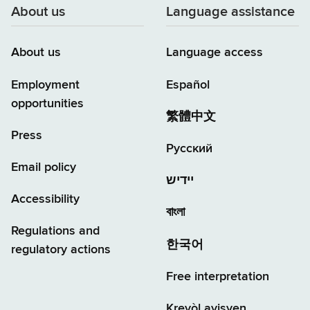
About us
Language assistance
About us
Language access
Employment
Español
opportunities
繁體中文
Press
Русский
Email policy
יידיש
Accessibility
বাংলা
Regulations and
한국어
regulatory actions
Free interpretation
Kreyòl ayisyen