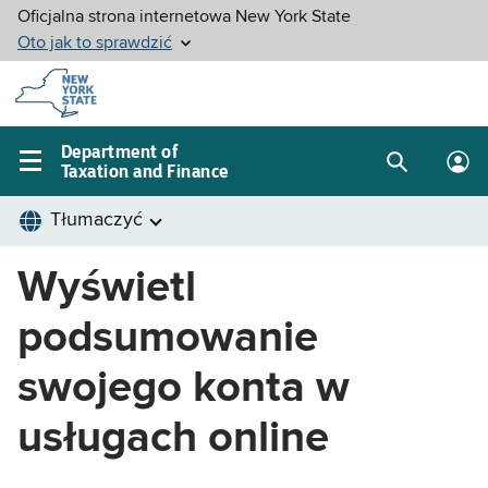
Skip to
main
content
Department of
Taxation and Finance
Search
Lo
Main
box
in
navigation
me
menu
Wyświetl
podsumowanie
swojego konta w
usługach online