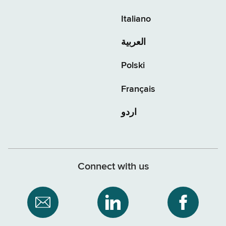
Italiano
العربية
Polski
Français
اردو
Connect with us
Subscribe
NYS
NYS