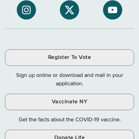
to
Department
Departme
NYS
of
of
NYS
NYS
NYS
Department
Tax
Tax
Department
Department
Departme
of
and
and
of
of
of
Tax
Finance
Finance
Tax
Tax
Tax
and
on
on
and
and
and
Finance
LinkedIn
Facebook
Register To Vote
Finance
Finance
Finance
on
on
on
Sign up online or download and mail in your
Instagram
X
YouTube
application.
Vaccinate NY
Get the facts about the COVID-19 vaccine.
Donate Life