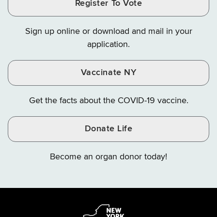
Register To Vote
Finance
Finance
Finance
on
on
on
Sign up online or download and mail in your
Instagram
X
YouTube
application.
Vaccinate NY
Get the facts about the COVID-19 vaccine.
Donate Life
Become an organ donor today!