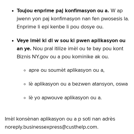
Toujou enprime paj konfimasyon ou a.
W ap
jwenn yon paj konfimasyon nan fen pwosesis la.
Enprime li epi kenbe li pou dosye ou.
Veye imèl ki di w sou ki pwen aplikasyon ou
an ye.
Nou pral itilize imèl ou te bay pou kont
Biznis NY.gov ou a pou kominike ak ou.
apre ou soumèt aplikasyon ou a,
lè aplikasyon ou a bezwen atansyon, oswa
lè yo apwouve aplikasyon ou a.
Imèl konsènan aplikasyon ou a p soti nan adrès
noreply.businessexpress@custhelp.com.