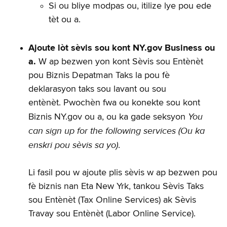
Si ou bliye modpas ou, itilize lye pou ede
tèt ou a.
Ajoute lòt sèvis sou kont NY.gov Business ou
a.
W ap bezwen yon kont Sèvis sou Entènèt
pou Biznis Depatman Taks la pou fè
deklarasyon taks sou lavant ou sou
entènèt. Pwochèn fwa ou konekte sou kont
You
Biznis NY.gov ou a, ou ka gade seksyon
can sign up for the following services (Ou ka
enskri pou sèvis sa yo)
.
Li fasil pou w ajoute plis sèvis w ap bezwen pou
fè biznis nan Eta New Yrk, tankou Sèvis Taks
sou Entènèt (Tax Online Services) ak Sèvis
Travay sou Entènèt (Labor Online Service).