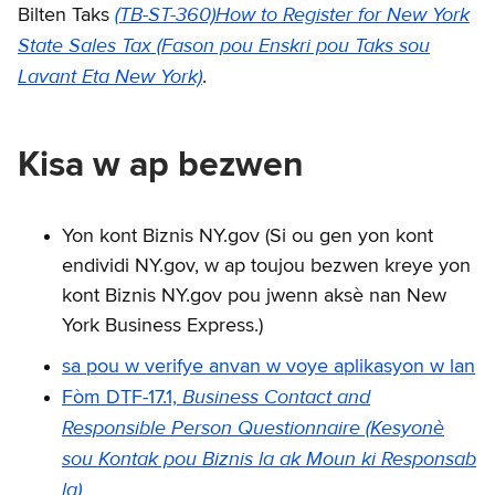
(TB-ST-360)How to Register for New York
Bilten Taks
State Sales Tax (Fason pou Enskri pou Taks sou
Lavant Eta New York)
.
Kisa w ap bezwen
Yon kont Biznis NY.gov (Si ou gen yon kont
endividi NY.gov, w ap toujou bezwen kreye yon
kont Biznis NY.gov pou jwenn aksè nan New
York Business Express.)
sa pou w verifye anvan w voye aplikasyon w lan
Business Contact and
Fòm DTF-17.1,
Responsible Person Questionnaire (Kesyonè
sou Kontak pou Biznis la ak Moun ki Responsab
la)