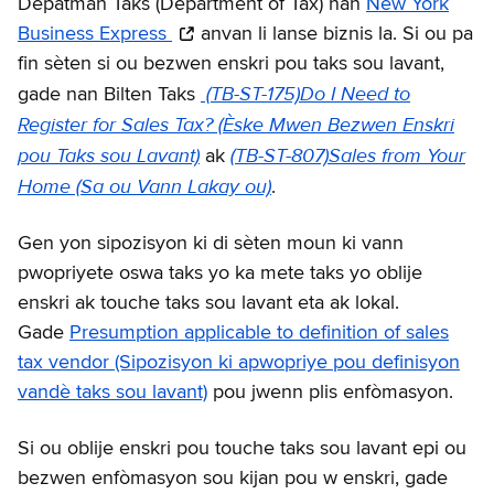
Depatman Taks (Department of Tax) nan
New York
Business Express
anvan li lanse biznis la. Si ou pa
fin sèten si ou bezwen enskri pou taks sou lavant,
(TB-ST-175)Do I Need to
gade nan Bilten Taks
Register for Sales Tax? (Èske Mwen Bezwen Enskri
pou Taks sou Lavant)
(TB-ST-807)Sales from Your
ak
Home (Sa ou Vann Lakay ou)
.
Gen yon sipozisyon ki di sèten moun ki vann
pwopriyete oswa taks yo ka mete taks yo oblije
enskri ak touche taks sou lavant eta ak lokal.
Gade
Presumption applicable to definition of sales
tax vendor (Sipozisyon ki apwopriye pou definisyon
vandè taks sou lavant)
pou jwenn plis enfòmasyon.
Si ou oblije enskri pou touche taks sou lavant epi ou
bezwen enfòmasyon sou kijan pou w enskri, gade