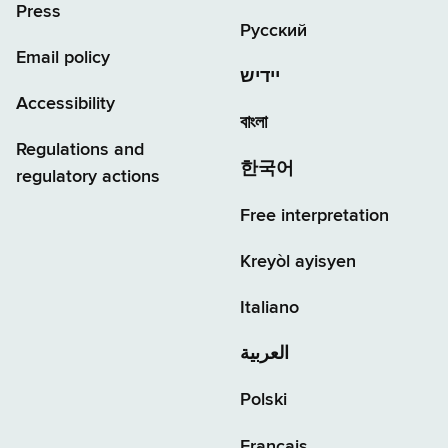
Press
Русский
Email policy
יידיש
Accessibility
বাংলা
Regulations and
한국어
regulatory actions
Free interpretation
Kreyòl ayisyen
Italiano
العربية
Polski
Français