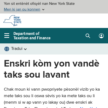
Skip to
main
content
Department of
Taxation and Finance
Search
Lo
Main
box
in
navigation
me
menu
Enskri kòm yon vandè
taks sou lavant
Chak moun ki vann pwopriyete pèsonèl vizib yo ka
mete taks sou li oswa sèvis yo ka mete taks ou li
(menm si w ap vann yo lakay ou) dwe enskri ak