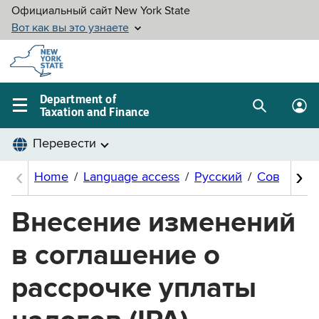
Skip to
main
content
Department of
Taxation and Finance
Search
Lo
Main
box
in
navigation
me
menu
Внесение изменений
в соглашение о
рассрочке уплаты