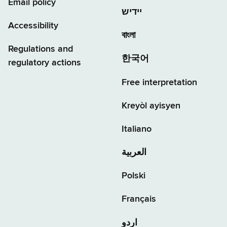
Email policy
יידיש
Accessibility
বাংলা
Regulations and
한국어
regulatory actions
Free interpretation
Kreyòl ayisyen
Italiano
العربية
Polski
Français
اردو