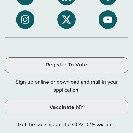
Subscribe
NYS
NYS
to
Department
Departme
NYS
of
of
NYS
NYS
NYS
Department
Tax
Tax
Department
Department
Departme
of
and
and
of
of
of
Tax
Finance
Finance
Tax
Tax
Tax
and
on
on
and
and
and
Finance
LinkedIn
Facebook
Register To Vote
Finance
Finance
Finance
on
on
on
Sign up online or download and mail in your
Instagram
X
YouTube
application.
Vaccinate NY
Get the facts about the COVID-19 vaccine.