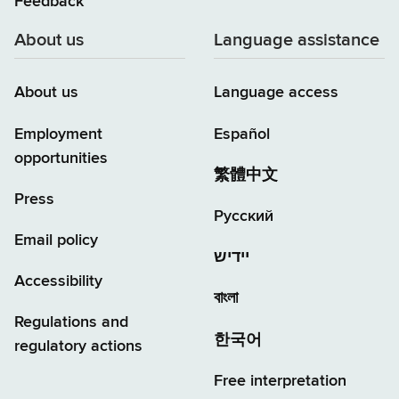
Feedback
About us
Language assistance
About us
Language access
Employment
Español
opportunities
繁體中文
Press
Русский
Email policy
יידיש
Accessibility
বাংলা
Regulations and
한국어
regulatory actions
Free interpretation