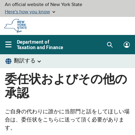
Skip to
main
content
Department of
Taxation and Finance
Search
Lo
Main
box
in
navigation
me
menu
委任状およびその他の
承認
ご自身の代わりに誰かに当部門と話をしてほしい場
合は、委任状をこちらに送って頂く必要がありま
す。