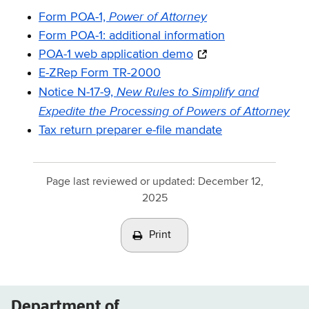
Power of Attorney
Form POA-1,
Form POA-1: additional information
POA-1 web application demo
E-ZRep Form TR-2000
New Rules to Simplify and
Notice N-17-9,
Expedite the Processing of Powers of Attorney
Tax return preparer e-file mandate
Page last reviewed or updated:
December 12,
2025
Print
Department of