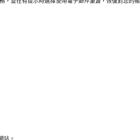
使用電子郵件重置
務，並在有提示時選擇
，恢復對您的帳
的網站。