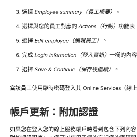
Employee summary
（員工摘要）
選擇
。
Actions
（行動）
選擇與您的員工對應的
功能表
Edit employee
（編輯員工）
選擇
。
Login information
（登入資訊）
完成
一欄的內容
Save & Continue
（保存後繼續）
選擇
。
當該員工使用臨時密碼登入其 Online Servic
帳戶更新：附加認證
如果您在登入您的線上服務帳戶時看到包含下列內容的