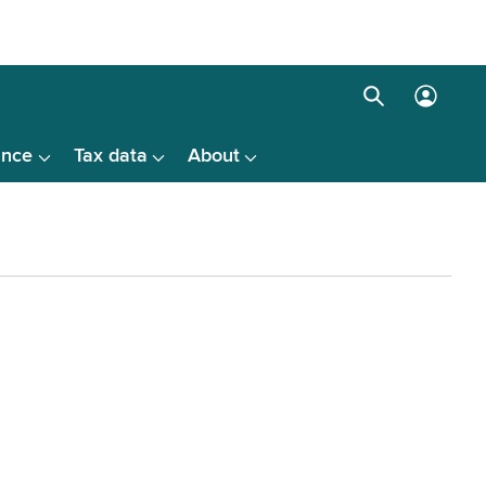
Search
Log
box
in
ance
Tax data
About
menu